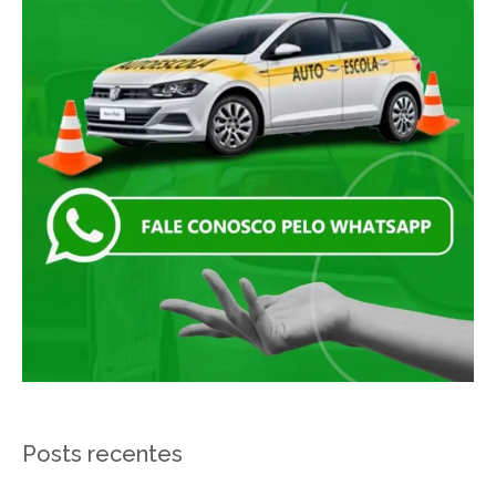
r
p
o
r
:
Posts recentes